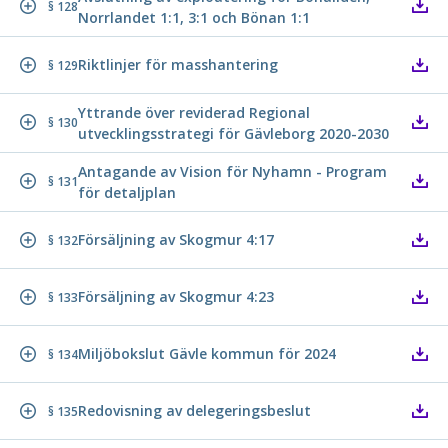
§ 128
Norrlandet 1:1, 3:1 och Bönan 1:1
Riktlinjer för masshantering
§ 129
Yttrande över reviderad Regional
§ 130
utvecklingsstrategi för Gävleborg 2020-2030
Antagande av Vision för Nyhamn - Program
§ 131
för detaljplan
Försäljning av Skogmur 4:17
§ 132
Försäljning av Skogmur 4:23
§ 133
Miljöbokslut Gävle kommun för 2024
§ 134
Redovisning av delegeringsbeslut
§ 135