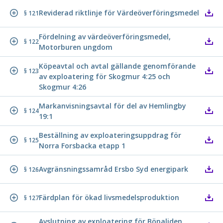
Reviderad riktlinje för Värdeöverföringsmedel
§ 121
Fördelning av värdeöverföringsmedel,
§ 122
Motorburen ungdom
Köpeavtal och avtal gällande genomförande
§ 123
av exploatering för Skogmur 4:25 och
Skogmur 4:26
Markanvisningsavtal för del av Hemlingby
§ 124
19:1
Beställning av exploateringsuppdrag för
§ 125
Norra Forsbacka etapp 1
Avgränsningssamråd Ersbo Syd energipark
§ 126
Färdplan för ökad livsmedelsproduktion
§ 127
Avslutning av exploatering för Bönaliden,