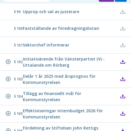
Upprop och val av justerare
§ 99
Fastställande av föredragningslistan
§ 100
Sektorchef informerar
§ 101
Initiativärende från Vänsterpartiet (V) -
§ 102
Uttalande om Rörberg
Delår 1 år 2025 med årsprognos för
§ 103
Kommunstyrelsen
Tillägg av finansiellt mål för
§ 104
Kommunstyrelsen
Effektiviseringar Internbudget 2026 för
§ 105
Kommunstyrelsen
Fördelning av Stiftelsen John Rettigs
§ 106