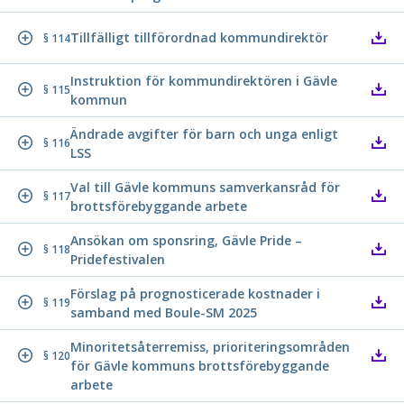
Tillfälligt tillförordnad kommundirektör
§ 114
Instruktion för kommundirektören i Gävle
§ 115
kommun
Ändrade avgifter för barn och unga enligt
§ 116
LSS
Val till Gävle kommuns samverkansråd för
§ 117
brottsförebyggande arbete
Ansökan om sponsring, Gävle Pride –
§ 118
Pridefestivalen
Förslag på prognosticerade kostnader i
§ 119
samband med Boule-SM 2025
Minoritetsåterremiss, prioriteringsområden
§ 120
för Gävle kommuns brottsförebyggande
arbete