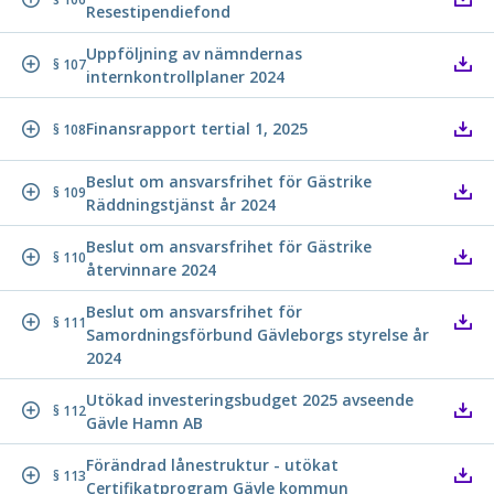
Resestipendiefond
Uppföljning av nämndernas
§ 107
internkontrollplaner 2024
Finansrapport tertial 1, 2025
§ 108
Beslut om ansvarsfrihet för Gästrike
§ 109
Räddningstjänst år 2024
Beslut om ansvarsfrihet för Gästrike
§ 110
återvinnare 2024
Beslut om ansvarsfrihet för
§ 111
Samordningsförbund Gävleborgs styrelse år
2024
Utökad investeringsbudget 2025 avseende
§ 112
Gävle Hamn AB
Förändrad lånestruktur - utökat
§ 113
Certifikatprogram Gävle kommun