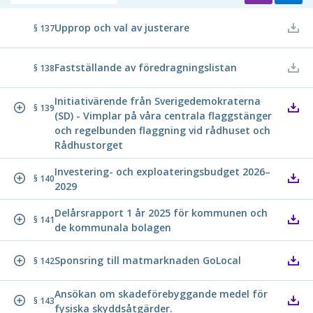
Upprop och val av justerare
§ 137
Fastställande av föredragningslistan
§ 138
Initiativärende från Sverigedemokraterna
§ 139
(SD) - Vimplar på våra centrala flaggstänger
och regelbunden flaggning vid rådhuset och
Rådhustorget
Investering- och exploateringsbudget 2026–
§ 140
2029
Delårsrapport 1 år 2025 för kommunen och
§ 141
de kommunala bolagen
Sponsring till matmarknaden GoLocal
§ 142
Ansökan om skadeförebyggande medel för
§ 143
fysiska skyddsåtgärder.