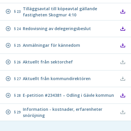
Tilläggsavtal till köpeavtal gällande
§ 23
fastigheten Skogmur 4:10
Redovisning av delegeringsbeslut
§ 24
Anmälningar för kännedom
§ 25
Aktuellt från sektorchef
§ 26
Aktuellt från kommundirektören
§ 27
E-petition #234381 – Odling i Gävle kommun
§ 28
Information - kostnader, erfarenheter
§ 29
snöröjning