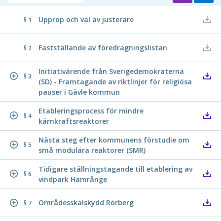
Upprop och val av justerare
§ 1
Fastställande av föredragningslistan
§ 2
Initiativärende från Sverigedemokraterna
§ 3
(SD) - Framtagande av riktlinjer för religiösa
pauser i Gävle kommun
Etableringsprocess för mindre
§ 4
kärnkraftsreaktorer
Nästa steg efter kommunens förstudie om
§ 5
små modulära reaktorer (SMR)
Tidigare ställningstagande till etablering av
§ 6
vindpark Hamrånge
Områdesskalskydd Rörberg
§ 7