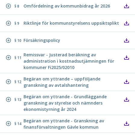
Omfördelning av kommunbidrag år 2026
§ 8
Riktlinje för kommunstyrelsens uppsiktsplikt
§ 9
Försäkringspolicy
§ 10
Remissvar - Justerad beräkning av
§ 11
administration i kostnadsutjämningen för
kommuner Fi2025/02010
Begäran om yttrande – uppföljande
§ 12
granskning av avtalshantering
Begäran om yttrande - Grundläggande
§ 13
granskning av styrelse och nämnders
ekonomistyrning år 2024
Begäran om yttrande - Granskning av
§ 14
finansförvaltningen Gävle kommun