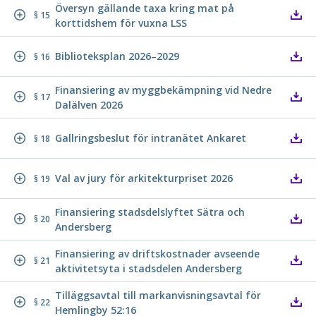
Översyn gällande taxa kring mat på
§ 15
korttidshem för vuxna LSS
Biblioteksplan 2026–2029
§ 16
Finansiering av myggbekämpning vid Nedre
§ 17
Dalälven 2026
Gallringsbeslut för intranätet Ankaret
§ 18
Val av jury för arkitekturpriset 2026
§ 19
Finansiering stadsdelslyftet Sätra och
§ 20
Andersberg
Finansiering av driftskostnader avseende
§ 21
aktivitetsyta i stadsdelen Andersberg
Tilläggsavtal till markanvisningsavtal för
§ 22
Hemlingby 52:16