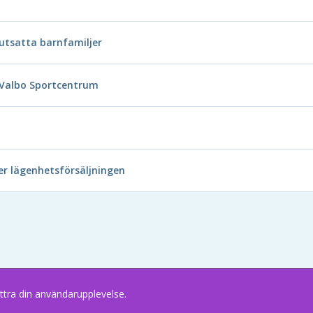
 utsatta barnfamiljer
å Valbo Sportcentrum
ter lägenhetsförsäljningen
ttra din användarupplevelse.