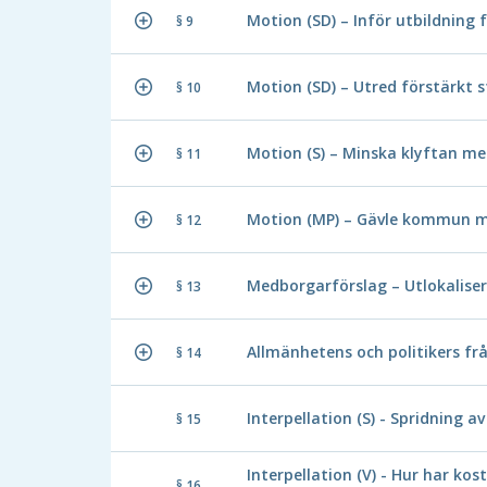
Motion (SD) – Inför utbildning 
§ 9
Motion (SD) – Utred förstärkt s
§ 10
Motion (S) – Minska klyftan me
§ 11
Motion (MP) – Gävle kommun m
§ 12
Medborgarförslag – Utlokalise
§ 13
Allmänhetens och politikers fr
§ 14
Interpellation (S) - Spridning a
§ 15
Interpellation (V) - Hur har k
§ 16