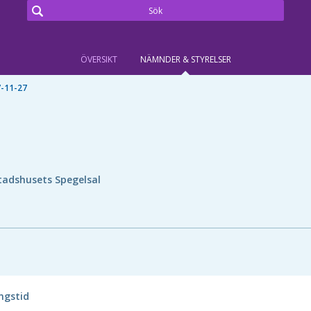
ÖVERSIKT
NÄMNDER & STYRELSER
-11-27
tadshusets Spegelsal
ingstid