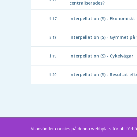
centraliserades?
Interpellation (S) - Ekonomiskt
§ 17
Interpellation (S) - Gymmet p
§ 18
Interpellation (S) - Cykelvägar
§ 19
Interpellation (S) - Resultat ef
§ 20
Vi använder cookies på denna webbplats för att förbä
Copyright В© 2026