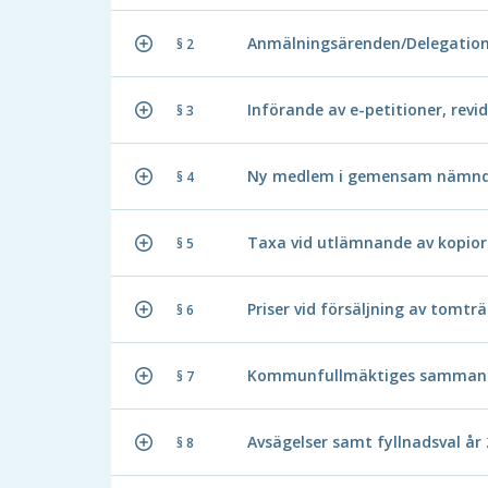
Anmälningsärenden/Delegatio
§ 2
Införande av e-petitioner, rev
§ 3
Ny medlem i gemensam nämnd 
§ 4
Taxa vid utlämnande av kopior
§ 5
Priser vid försäljning av tomtr
§ 6
Kommunfullmäktiges sammant
§ 7
Avsägelser samt fyllnadsval år
§ 8