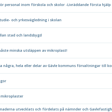
för personal inom förskola och skolor -Livräddande första hjälp 
tudie- och yrkesvägledning i skolan
llan stad och landsbygd
åste minska utsläppen av mikroplast!
ra några, hela eller delar av Gävle kommuns förvaltningar til
ågor
v mikroplaster
ostnaderna utvecklats och fördelats på nämnder och Gavlefasti