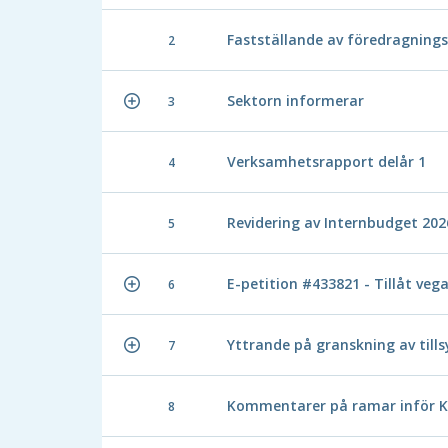
Fastställande av föredragnings
2
Sektorn informerar
3
Verksamhetsrapport delår 1
4
Revidering av Internbudget 202
5
E-petition #433821 - Tillåt veg
6
Yttrande på granskning av till
7
Kommentarer på ramar inför 
8