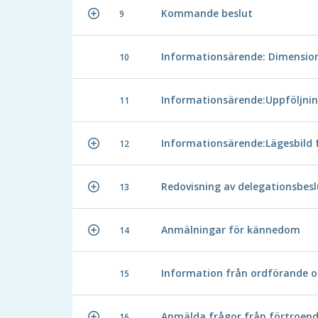
Kommande beslut
9
Informationsärende: Dimensio
10
Informationsärende:Uppföljni
11
Informationsärende:Lägesbild
12
Redovisning av delegationsbesl
13
Anmälningar för kännedom
14
Information från ordförande o
15
Anmälda frågor från förtroen
16