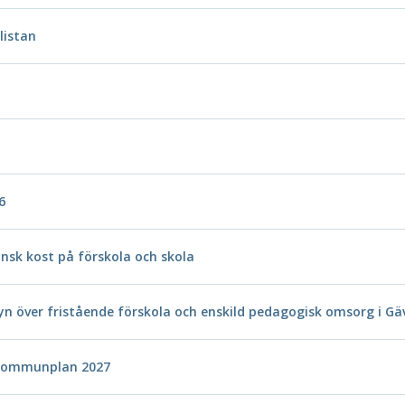
listan
6
ansk kost på förskola och skola
syn över fristående förskola och enskild pedagogisk omsorg i 
Kommunplan 2027