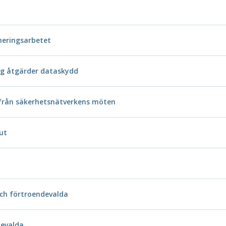
neringsarbetet
ng åtgärder dataskydd
 från säkerhetsnätverkens möten
ut
ch förtroendevalda
devalda