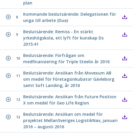
plan
Kommande beslutsärende: Delegationen för
8
unga till arbete (Dua)
Beslutsärende: Remiss - En stärkt
9
yrkeshögskola, ett lyft för kunskap Ds
2015:41
Beslutsärende: Förfrågan om
10
medfinansiering för Triple Steelix år 2016
Beslutsärende: Ansökan från Movexum AB
11
om medel för Företagsinkubator Gävleborg
samt Soft Landing, år 2016
Beslutsärende: Ansökan från Future Position
12
X om medel för Geo Life Region
Beslutsärende: Ansökan om medel för
13
projektet MellanSveriges LogistikNav, januari
2016 – augusti 2016