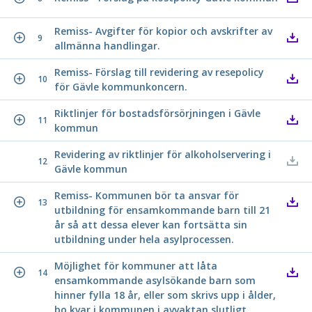
Remiss- Avgifter för kopior och avskrifter av
9
allmänna handlingar.
Remiss- Förslag till revidering av resepolicy
10
för Gävle kommunkoncern.
Riktlinjer för bostadsförsörjningen i Gävle
11
kommun
Revidering av riktlinjer för alkoholservering i
12
Gävle kommun
Remiss- Kommunen bör ta ansvar för
13
utbildning för ensamkommande barn till 21
år så att dessa elever kan fortsätta sin
utbildning under hela asylprocessen.
Möjlighet för kommuner att låta
14
ensamkommande asylsökande barn som
hinner fylla 18 år, eller som skrivs upp i ålder,
bo kvar i kommunen i avvaktan slutligt