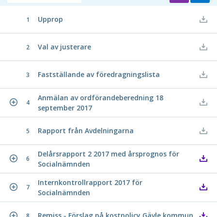
Upprop
1
Val av justerare
2
Fastställande av föredragningslista
3
Anmälan av ordförandeberedning 18
4
september 2017
Rapport från Avdelningarna
5
Delårsrapport 2 2017 med årsprognos för
6
Socialnämnden
Internkontrollrapport 2017 för
7
Socialnämnden
Remiss - Förslag på kostpolicy Gävle kommun
8