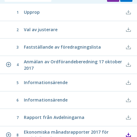
Upprop
1
Val av justerare
2
Fastställande av föredragningslista
3
Anmälan av Ordförandeberedning 17 oktober
4
2017
Informationsärende
5
Informationsärende
6
Rapport från Avdelningarna
7
Ekonomiska månadsrapporter 2017 för
8