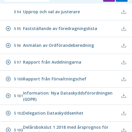
Upprop och val av justerare
§ 94
Fastställande av föredragningslista
§ 95
Anmälan av Ordförandeberedning
§ 96
Rapport från Avdelningarna
§ 97
Rapport från Förvaltningschef
§ 100
Information: Nya Dataskyddsförordningen
§ 101
(GDPR)
Delegation Dataskyddsenhet
§ 102
Delårsbokslut 1 2018 med årsprognos för
§ 103