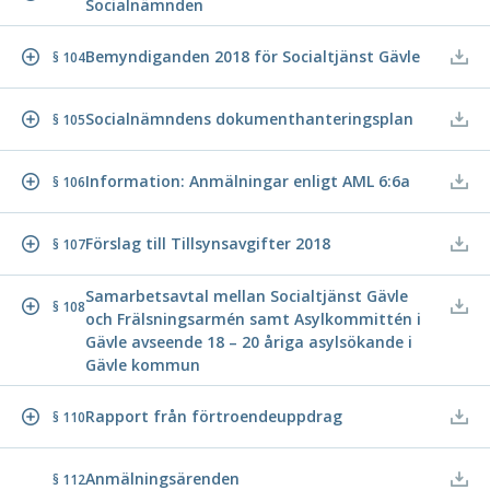
Socialnämnden
Bemyndiganden 2018 för Socialtjänst Gävle
§ 104
Socialnämndens dokumenthanteringsplan
§ 105
Information: Anmälningar enligt AML 6:6a
§ 106
Förslag till Tillsynsavgifter 2018
§ 107
Samarbetsavtal mellan Socialtjänst Gävle
§ 108
och Frälsningsarmén samt Asylkommittén i
Gävle avseende 18 – 20 åriga asylsökande i
Gävle kommun
Rapport från förtroendeuppdrag
§ 110
Anmälningsärenden
§ 112