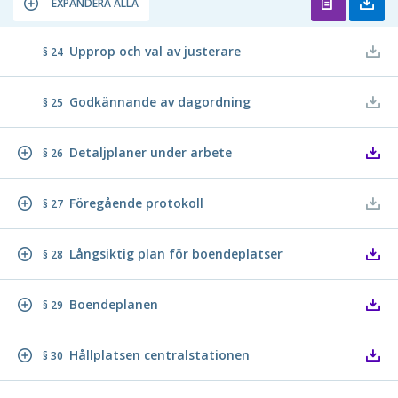
EXPANDERA ALLA
Upprop och val av justerare
§ 24
Godkännande av dagordning
§ 25
Detaljplaner under arbete
§ 26
Föregående protokoll
§ 27
Långsiktig plan för boendeplatser
§ 28
Boendeplanen
§ 29
Hållplatsen centralstationen
§ 30