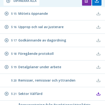
EXPANDERA ALLA
Mötets öppnande
§ 15
Upprop och val av justerare
§ 16
Godkännande av dagordning
§ 17
Föregående protokoll
§ 18
Detaljplaner under arbete
§ 19
Remisser, remissvar och yttranden
§ 20
Sektor Välfärd
§ 21
Återraportering från Frunktionsrättsrådets