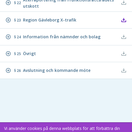
§ 22
utskott
Region Gävleborg X-trafik
§ 23
Information från nämnder och bolag
§ 24
Övrigt
§ 25
Avslutning och kommande möte
§ 26
Vi använder cookies på denna webbplats för att förbättra din