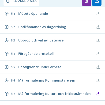
EXPANDERA ALLA
Mötets öppnande
§ 1
Godkännande av dagordning
§ 2
Upprop och val av justerare
§ 3
Föregående protokoll
§ 4
Detaljplaner under arbete
§ 5
Målformulering Kommunstyrelsen
§ 6
Målformulering Kultur- och fritidsnämnden
§ 7