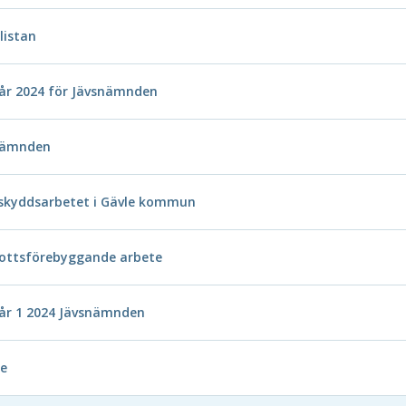
listan
år 2024 för Jävsnämnden
snämnden
sskyddsarbetet i Gävle kommun
rottsförebyggande arbete
år 1 2024 Jävsnämnden
e