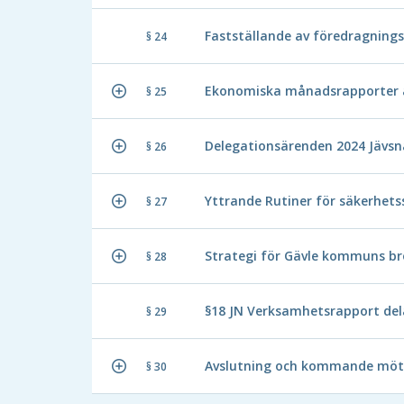
Fastställande av föredragnings
§ 24
Ekonomiska månadsrapporter 
§ 25
Delegationsärenden 2024 Jäv
§ 26
Yttrande Rutiner för säkerhet
§ 27
Strategi för Gävle kommuns b
§ 28
§18 JN Verksamhetsrapport del
§ 29
Avslutning och kommande möt
§ 30